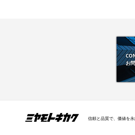
CO
お
信頼と品質で、価値を永